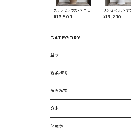
ステノセレウス・ベネッ
サンセベリア・オ
ケイ
ィアナ
¥16,500
¥13,200
CATEGORY
盆栽
観葉植物
多肉植物
庭木
盆栽鉢