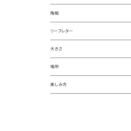
陶板
リーフレター
大きさ
大鉢
場所
中鉢
ベランダ
楽しみ方
小鉢
窓際
花を楽しむ
明るい室内
実を楽しむ