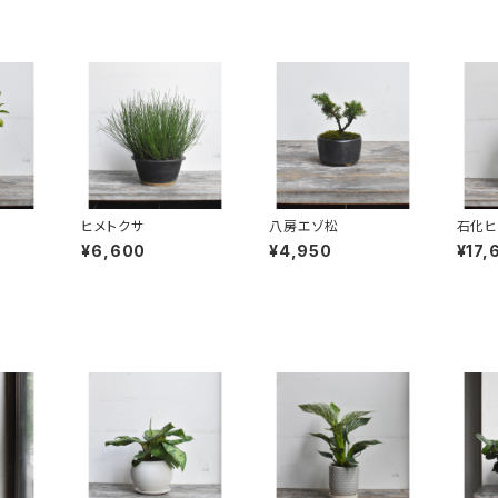
ヒメトクサ
八房エゾ松
石化ヒ
¥6,600
¥4,950
¥17,