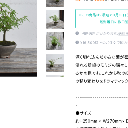
※この商品は、最短で8月13日
短到着日に数日追
別途送料がかかります。
送料
¥16,500以上のご注文で国
深く切れ込んだ小さな葉が密
濡れる新緑のモミジの瑞々し
るかの様です。これから秋の
の移り変わりをドラマティック
---------------------------
-
●サイズ
約H250mm × W270mm× 