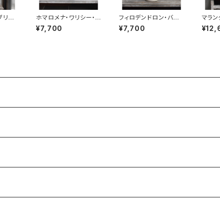
ブリテ
ホマロメナ・ワリシー・カ
フィロデンドロン・バー
マラン
モフラージュ
キン
マッサ
¥7,700
¥7,700
¥12,