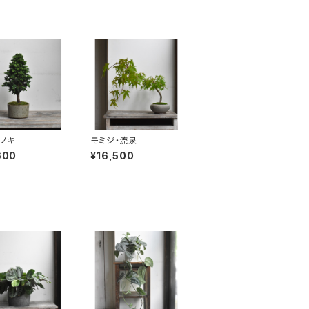
ノキ
モミジ・流泉
600
¥16,500