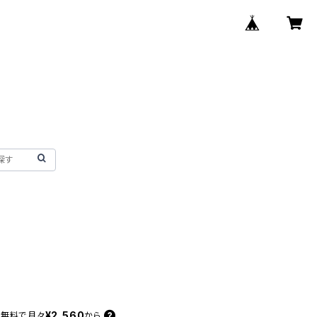
¥2,560
料無料で
月々
から