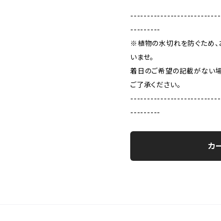
---------------------------
---------
※植物の水切れを防ぐため、
いませ。
着日のご希望の記載がない場
ご了承ください。
---------------------------
---------
カ