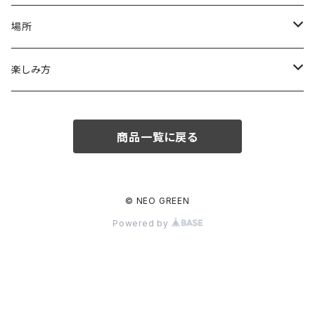
大鉢
場所
中鉢
ベランダ
楽しみ方
小鉢
窓際
花を楽しむ
商品一覧に戻る
明るい室内
実を楽しむ
葉姿を楽しむ
© NEO GREEN
Powered by