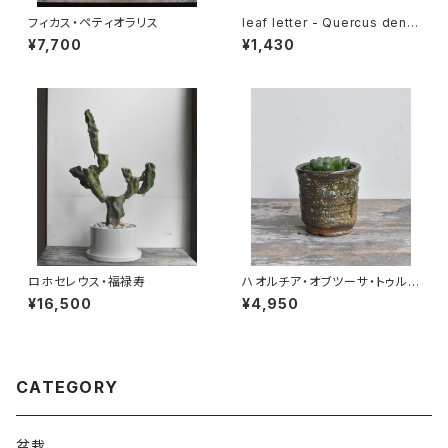
フィカス・ペティオラリス
leaf letter - Quercus denta
ta
¥7,700
¥1,430
ロホセレウス・福禄寿
ハオルチア・オブツーサ・トゥルン
カータ
¥16,500
¥4,950
CATEGORY
盆栽