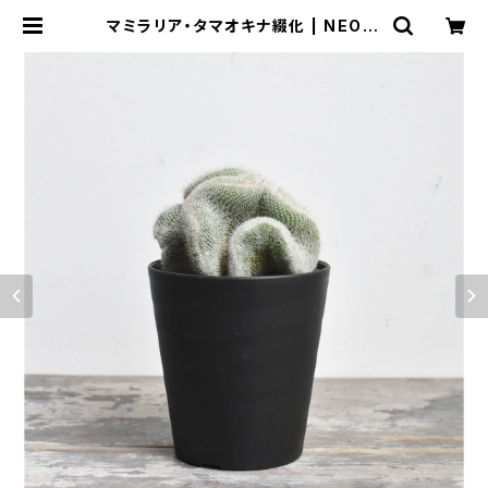
マミラリア・タマオキナ綴化 | NEO G
REEN