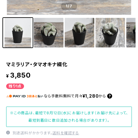
1
/7
マミラリア・タマオキナ綴化
3,850
¥
残り1点
¥1,280
なら
手数料無料で
月々
から
※この商品は、最短で8月12日(水)にお届けします（お届け先によって、
最短到着日に数日追加される場合があります）。
別途送料がかかります。
送料を確認する